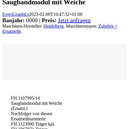
Saugbandmodul mit Weiche
EversGraphics
2023-02-09T10:47:32+01:00
Baujahr:
0000 |
Preis:
Jetzt anfragen
Maschinen-Hersteller:
Heidelberg
. Maschinentypen:
Zubehör +
Ersatzteile
.
FH.1107995/14
Saugbandmodul mit Weiche
(Ersatzt.)
Nachfolger von diesen
Ersatzteilnummern:
FH.1123990 Träger kpl.